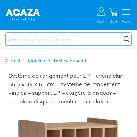
Aller au contenu
Cart
log in
Cart
Menu
Chercher
Accueil
Mobilier
Table d'appoint
Système de rangement pour LP – chêne clair –
56,5 x 39 x 66 cm – système de rangement
vinyles – support LP – étagère à disques –
meuble à disques – meuble pour platine
Main image
Click to view image in fullscreen