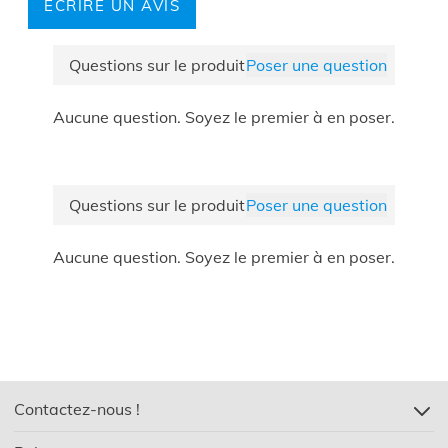
apporte une atmosphère fraîche et naturelle à votre
ÉCRIRE UN AVIS
Forme
Rectangulaire
intérieur. Sa teinte boisée chaleureuse s’intègre
Barcode
5400943407822
parfaitement dans les styles modernes comme
Questions sur le produit
Poser une question
classiques. Idéal comme étagère à vinyles, table
Coloris
Chêne
d’appoint ou élément décoratif dans votre salon ou
Aucune question. Soyez le premier à en poser.
coin musique.
Montage facile
: grâce au manuel clair et aux pièces
numérotées, le meuble se monte en moins de 45
minutes.
Questions sur le produit
Poser une question
Aucune question. Soyez le premier à en poser.
Contactez-nous !