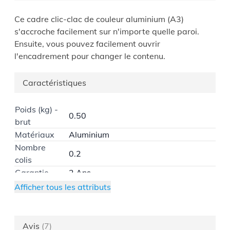
Ce cadre clic-clac de couleur aluminium (A3)
s'accroche facilement sur n'importe quelle paroi.
Ensuite, vous pouvez facilement ouvrir
l'encadrement pour changer le contenu.
Caractéristiques
Poids (kg) -
0.50
brut
Matériaux
Aluminium
Nombre
0.2
colis
Garantie
2 Ans
Montage
Livré monté
Afficher tous les attributs
Hauteur
42
(cm)
Profondeur
Avis
(7)
2