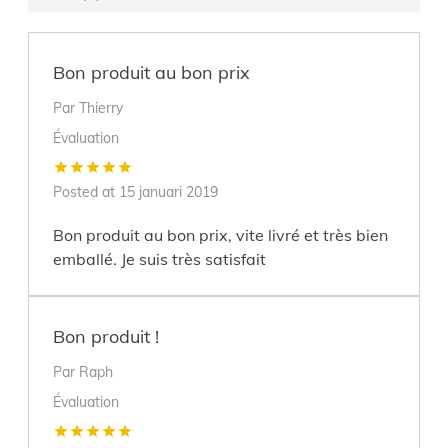
(cm)
Largeur (cm)
29
Taille photo
29,7x42cm (A3)
Bon produit au bon prix
Barcode
5400943090727
Par
Thierry
Coloris
Gris argenté
Évaluation
Posted at
15 januari 2019
Bon produit au bon prix, vite livré et très bien
emballé. Je suis très satisfait
Bon produit !
Par
Raph
Évaluation